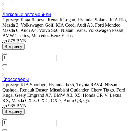
Легковые автомобили
Пример: Лада Ларгус, Renault Logan, Hyundai Solaris, KIA Rio,
Mazda 3, Volkswagen Golf, KIA Ceed, Audi A3, Ford Mondeo,
Mazda 6, Audi A4, Volvo S60, Nissan Teana, Volkswagen Passat,
BMW 5 series, Mercedes-Benz E class
до 875 BYN
В корзину
Кроссоверы
Пример: KIA Sportage, Hyundai ix35, Toyota RAV4, Nissan
Qashqai, Renault Duster, Mitsubishi Outlander, Chery Tiggo, Ford
Kuga, Geely Emgrand X7, BMW X3, X5, Honda CR-V, Lexus
RX, Mazda CX-3, CX-5, CX-7, Audu Q3, Q5.
до 985 BYN
В корзину