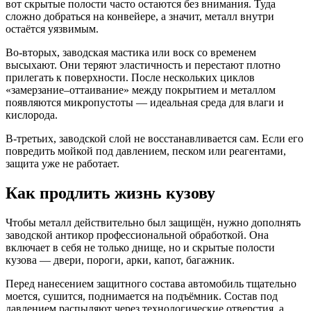
вот скрытые полости часто остаются без внимания. Туда
сложно добраться на конвейере, а значит, металл внутри
остаётся уязвимым.
Во-вторых, заводская мастика или воск со временем
высыхают. Они теряют эластичность и перестают плотно
прилегать к поверхности. После нескольких циклов
«замерзание–оттаивание» между покрытием и металлом
появляются микропустоты — идеальная среда для влаги и
кислорода.
В-третьих, заводской слой не восстанавливается сам. Если его
повредить мойкой под давлением, песком или реагентами,
защита уже не работает.
Как продлить жизнь кузову
Чтобы металл действительно был защищён, нужно дополнять
заводской антикор профессиональной обработкой. Она
включает в себя не только днище, но и скрытые полости
кузова — двери, пороги, арки, капот, багажник.
Перед нанесением защитного состава автомобиль тщательно
моется, сушится, поднимается на подъёмник. Состав под
давлением распыляют через технологические отверстия, а