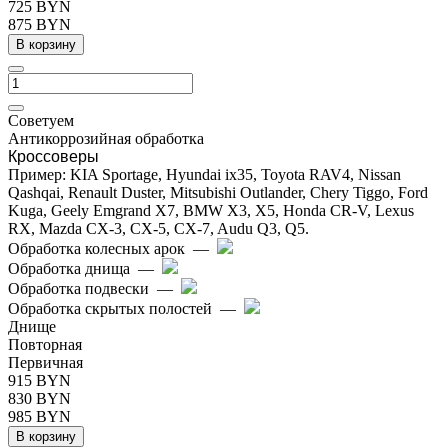
725 BYN
875 BYN
В корзину
Cоветуем
Антикоррозийная обработка
Кроссоверы
Пример: KIA Sportage, Hyundai ix35, Toyota RAV4, Nissan
Qashqai, Renault Duster, Mitsubishi Outlander, Chery Tiggo, Ford
Kuga, Geely Emgrand X7, BMW X3, X5, Honda CR-V, Lexus
RX, Mazda CX-3, CX-5, CX-7, Audu Q3, Q5.
Обработка колесных арок
—
Обработка днища
—
Обработка подвески
—
Обработка скрытых полостей
—
Днище
Повторная
Первичная
915 BYN
830 BYN
985 BYN
В корзину