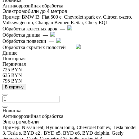
Новинка
Антикоррозийная обработка
Электромобили до 4 метров
Пример: BMW I3, Fiat 500 e, Chevrolet spark ev, Citroen c-zero,
Volkswagen up, Changan Benben E-Star, Chery EQ1
Обработка колесных арок
—
Обработка днища
—
Обработка подвески
—
Обработка скрытых полостей
—
Днище
Повторная
Первичная
725 BYN
635 BYN
795 BYN
В корзину
Новинка
Антикоррозийная обработка
Электромобили
Пример: Nissan leaf, Hyundai loniq, Chevrolet bolt ev, Тesla model
3, Tesla s, BYD e2 , BYD e5, BYD e6, BYD dolphin, Geely
geometry c, Geely Geometry G6, Volkswagen id 3