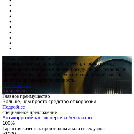
Уникальная технология
Антикоррозийная защита KROWN в любую погоду
Krown можно наносить в любую погоду, так как технология
не требует предварительной сушки и состав Krown можно
наносить на влажную поверхность.
О технологии
Записаться
Главное преимущество
Больше, чем просто средство от коррозии
Подробнее
специальное предложение
Антикоррозийная экспертиза бесплатно
100%
Гарантия качества: производим анализ всех узлов
>1000