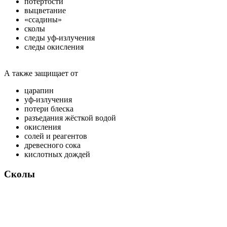
потёртости
выцветание
«ссадины»
сколы
следы уф-излучения
следы окисления
А также защищает от
царапин
уф-излучения
потери блеска
разъедания жёсткой водой
окисления
солей и реагентов
древесного сока
кислотных дождей
Сколы