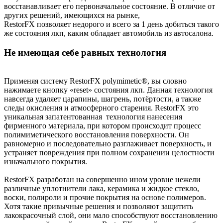
восстанавливает его первоначальное состояние. В отличие от
других решений, имеющихся на рынке,
RestorFX позволяет недорого и всего за 1 день добиться такого
же состояния лкп, каким обладает автомобиль из автосалона.
Не имеющая себе равных технология
Применяя систему RestorFX polymimetic®, вы словно
нажимаете кнопку «reset» состояния лкп. Данная технология
навсегда удаляет царапины, шагрень, потёртости, а также
следы окисления и атмосферного старения. RestorFX это
уникальная запатентованная технология нанесения
фирменного материала, при котором происходит процесс
полимиметического восстановления поверхности. Он
равномерно и последовательно разглаживает поверхность, и
устраняет повреждения при полном сохранении целостности
изначального покрытия.
RestorFX разработан на совершенно ином уровне нежели
различные уплотнители лака, керамика и жидкое стекло,
воски, полироли и прочие покрытия на основе полимеров.
Хотя такие привычные решения и позволяют защитить
лакокрасочный слой, они мало способствуют восстановлению