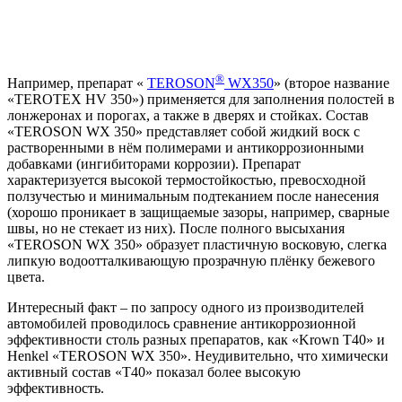
®
Например, препарат «
TEROSON
WX350
» (второе название
«TEROTEX HV 350») применяется для заполнения полостей в
лонжеронах и порогах, а также в дверях и стойках. Состав
«TEROSON WX 350» представляет собой жидкий воск с
растворенными в нём полимерами и антикоррозионными
добавками (ингибиторами коррозии). Препарат
характеризуется высокой термостойкостью, превосходной
ползучестью и минимальным подтеканием после нанесения
(хорошо проникает в защищаемые зазоры, например, сварные
швы, но не стекает из них). После полного высыхания
«TEROSON WX 350» образует пластичную восковую, слегка
липкую водоотталкивающую прозрачную плёнку бежевого
цвета.
Интересный факт – по запросу одного из производителей
автомобилей проводилось сравнение антикоррозионной
эффективности столь разных препаратов, как «Krown T40» и
Henkel «TEROSON WX 350». Неудивительно, что химически
активный состав «T40» показал более высокую
эффективность.