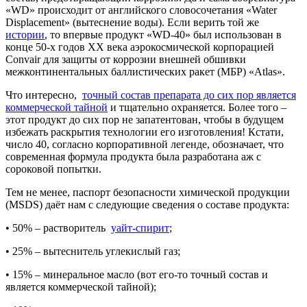
«WD» происходит от английского словосочетания «Water
Displacement» (вытеснение воды). Если верить той же
истории
, то впервые продукт «WD-40» был использован в
конце 50-х годов XX века аэрокосмической корпорацией
Convair для защиты от коррозии внешней обшивки
межконтинентальных баллистических ракет (МБР) «Atlas».
Что интересно,
точный состав препарата до сих пор является
коммерческой тайной
и тщательно охраняется. Более того –
этот продукт до сих пор не запатентован, чтобы в будущем
избежать раскрытия технологии его изготовления! Кстати,
число 40, согласно корпоративной легенде, обозначает, что
современная формула продукта была разработана аж с
сороковой попытки.
Тем не менее, паспорт безопасности химической продукции
(MSDS) даёт нам c следующие сведения о составе продукта:
• 50% – растворитель
уайт-спирит
;
• 25% – вытеснитель углекислый газ;
• 15% – минеральное масло (вот его-то точный состав и
является коммерческой тайной);