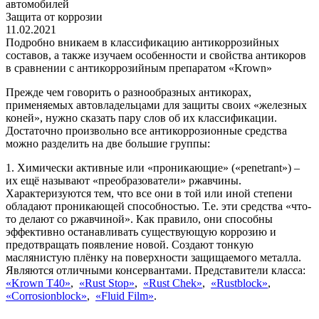
автомобилей
Защита от коррозии
11.02.2021
Подробно вникаем в классификацию антикоррозийных
составов, а также изучаем особенности и свойства антикоров
в сравнении с антикоррозийным препаратом «Krown»
Прежде чем говорить о разнообразных антикорах,
применяемых автовладельцами для защиты своих «железных
коней», нужно сказать пару слов об их классификации.
Достаточно произвольно все антикоррозионные средства
можно разделить на две большие группы:
1. Химически активные или «проникающие» («penetrant») –
их ещё называют «преобразователи» ржавчины.
Характеризуются тем, что все они в той или иной степени
обладают проникающей способностью. Т.е. эти средства «что-
то делают со ржавчиной». Как правило, они способны
эффективно останавливать существующую коррозию и
предотвращать появление новой. Создают тонкую
маслянистую плёнку на поверхности защищаемого металла.
Являются отличными консервантами. Представители класса:
«Krown Т40»
,
«Rust Stop»
,
«Rust Chek»
,
«Rustblock»
,
«Corrosionblock»
,
«Fluid Film»
.