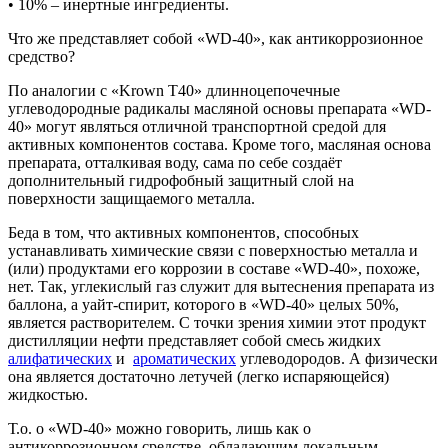
• 10% – инертные ингредиенты.
Что же представляет собой «WD-40», как антикоррозионное
средство?
По аналогии с «Krown Т40» длинноцепочечные
углеводородные радикалы масляной основы препарата «WD-
40» могут являться отличной транспортной средой для
активных компонентов состава. Кроме того, масляная основа
препарата, отталкивая воду, сама по себе создаёт
дополнительный гидрофобный защитный слой на
поверхности защищаемого металла.
Беда в том, что активных компонентов, способных
устанавливать химические связи с поверхностью металла и
(или) продуктами его коррозии в составе «WD-40», похоже,
нет. Так, углекислый газ служит для вытеснения препарата из
баллона, а уайт-спирит, которого в «WD-40» целых 50%,
является растворителем. С точки зрения химии этот продукт
дистилляции нефти представляет собой смесь жидких
алифатических
и
ароматических
углеводородов. А физически
она является достаточно летучей (легко испаряющейся)
жидкостью.
Т.о. о «WD-40» можно говорить, лишь как о
антикоррозионном средстве, обладающим локальным,