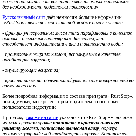
может наноситься на все типы лакокрасочных материалов
без необходимости подготовки поверхности
».
Русскоязычный сайт
даёт немногим больше информации –
«Rust Stop» является маслянистой жидкостью в составе:
- фракция универсальных масел типа парафиновых в качестве
основы – с высоким капиллярным давлением, это
способствует инфильтрации в щели и вытеснению воды;
- производные жирных кислот, используемые в качестве
ингибиторов коррозии;
- эмульгирующие вещества;
- красный пигмент, облегчающий увлажнения поверхностей во
время нанесения.
Более подробная информация о составе препарата «Rust Stop»,
по-видимому, засекречена производителем и обычному
пользователю недоступна.
При этом,
там же на сайте
указано, что «Rust Stop» «
способен
на молекулярном уровне
проникать в кристаллическую
решётку железа, полностью вытесняя влагу
, образуя
полимолекулярный слой ингибиторов коррозии. Которые как