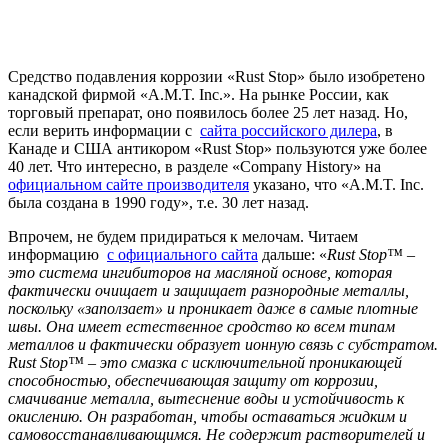
Средство подавления коррозии «Rust Stop» было изобретено
канадской фирмой «A.M.T. Inc.». На рынке России, как
торговый препарат, оно появилось более 25 лет назад. Но,
если верить информации с
сайта российского дилера
, в
Канаде и США антикором «Rust Stop» пользуются уже более
40 лет. Что интересно, в разделе «Company History» на
официальном сайте производителя
указано, что «A.M.T. Inc.
была создана в 1990 году», т.е. 30 лет назад.
Впрочем, не будем придираться к мелочам. Читаем
информацию
с официального сайта
дальше: «
Rust Stop™ –
это система ингибиторов на масляной основе, которая
фактически очищает и защищает разнородные металлы,
поскольку «заползает» и проникает даже в самые плотные
швы. Она имеет естественное сродство ко всем типам
металлов и фактически образует ионную связь с субстратом.
Rust Stop™ – это смазка с исключительной проникающей
способностью, обеспечивающая защиту от коррозии,
смачивание металла, вытеснение воды и устойчивость к
окислению. Он разработан, чтобы оставаться жидким и
самовосстанавливающимся. Не содержит растворителей и