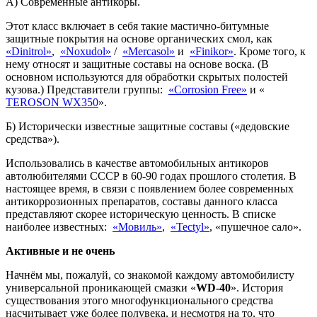
А) Современные антикоры.
Этот класс включает в себя такие мастично-битумные
защитные покрытия на основе органических смол, как
«Dinitrol»
,
«Noxudol»
/
«Mercasol»
и
«Finikor»
. Кроме того, к
нему относят и защитные составы на основе воска. (В
основном используются для обработки скрытых полостей
кузова.) Представители группы:
«Сorrosion Free»
и «
TEROSON WX350
».
Б) Исторически известные защитные составы («дедовские
средства»).
Использовались в качестве автомобильных антикоров
автолюбителями СССР в 60-90 годах прошлого столетия. В
настоящее время, в связи с появлением более современных
антикоррозионных препаратов, составы данного класса
представляют скорее историческую ценность. В списке
наиболее известных:
«Мовиль»
,
«Tectyl»
, «пушечное сало».
Активные и не очень
Начнём мы, пожалуй, со знакомой каждому автомобилисту
универсальной проникающей смазки «
WD-40
». История
существования этого многофункционального средства
насчитывает уже более полувека, и несмотря на то, что