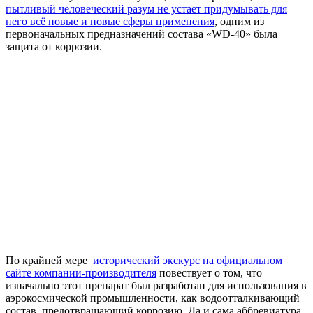
пытливый человеческий разум не устает придумывать для
него всё новые и новые сферы применения
, одним из
первоначальных предназначений состава «WD-40» была
защита от коррозии.
По крайней мере
исторический экскурс на официальном
сайте компании-производителя
повествует о том, что
изначально этот препарат был разработан для использования в
аэрокосмической промышленности, как водоотталкивающий
состав, предотвращающий коррозию. Да и сама аббревиатура