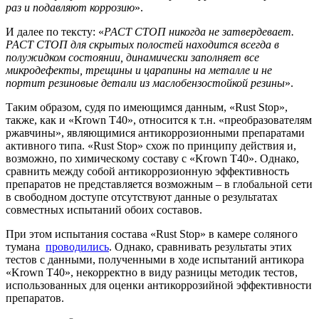
раз и подавляют коррозию
».
И далее по тексту: «
РАСТ СТОП никогда не затвердевает.
РАСТ СТОП для скрытых полостей находится всегда в
полужидком состоянии, динамически заполняет все
микродефекты, трещины и царапины на металле и не
портит резиновые детали из маслобензостойкой резины
».
Таким образом, судя по имеющимся данным, «Rust Stop»,
также, как и «Krown T40», относится к т.н. «преобразователям
ржавчины», являющимися антикоррозионными препаратами
активного типа. «Rust Stop» схож по принципу действия и,
возможно, по химическому составу с «Krown T40». Однако,
сравнить между собой антикоррозионную эффективность
препаратов не представляется возможным – в глобальной сети
в свободном доступе отсутствуют данные о результатах
совместных испытаний обоих составов.
При этом испытания состава «Rust Stop» в камере соляного
тумана
проводились
. Однако, сравнивать результаты этих
тестов с данными, полученными в ходе испытаний антикора
«Krown Т40», некорректно в виду разницы методик тестов,
использованных для оценки антикоррозийной эффективности
препаратов.