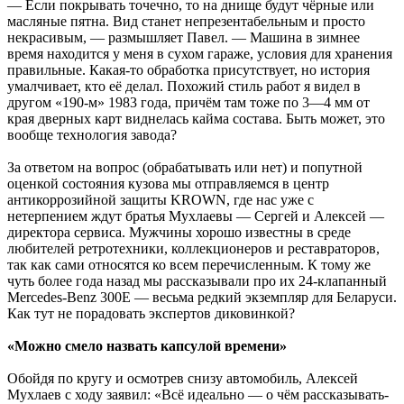
— Если покрывать точечно, то на днище будут чёрные или
масляные пятна. Вид станет непрезентабельным и просто
некрасивым, — размышляет Павел. — Машина в зимнее
время находится у меня в сухом гараже, условия для хранения
правильные. Какая-то обработка присутствует, но история
умалчивает, кто её делал. Похожий стиль работ я видел в
другом «190-м» 1983 года, причём там тоже по 3—4 мм от
края дверных карт виднелась кайма состава. Быть может, это
вообще технология завода?
За ответом на вопрос (обрабатывать или нет) и попутной
оценкой состояния кузова мы отправляемся в центр
антикоррозийной защиты KROWN, где нас уже с
нетерпением ждут братья Мухлаевы — Сергей и Алексей —
директора сервиса. Мужчины хорошо известны в среде
любителей ретротехники, коллекционеров и реставраторов,
так как сами относятся ко всем перечисленным. К тому же
чуть более года назад мы рассказывали про их 24-клапанный
Mercedes-Benz 300E — весьма редкий экземпляр для Беларуси.
Как тут не порадовать экспертов диковинкой?
«Можно смело назвать капсулой времени»
Обойдя по кругу и осмотрев снизу автомобиль, Алексей
Мухлаев с ходу заявил: «Всё идеально — о чём рассказывать-