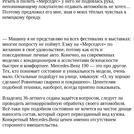
Резать и пилить «Мерседес» у него не поднялась рука,
непонимающему покупателю отдавать автомобиль не хотел…
Поэтому предложил его мне, зная о моих тёплых чувствах к
немецкому бренду.
— Машину я не представляю на всех фестивалях и выставках:
многие попросту не поймут. Езжу на «Мерседесе» по
желанию в своё удовольствие, потому как есть и
повседневные личные авто. Конечно, на современных
моделях с кондиционером и ассистентами безопасности
быстрее и комфортнее. Mercedes-Benz 190 — это про другое.
Тех, кто понимает состояние и уникальность модели, очень
мало. Остальные подойдут на улице, хмыкнув: «О, ну хорошо
сделано! Ровненько сварено и покрашено». Ценителям
подобной техники, наоборот, всегда приятно показывать.
Владелец 36-летнего седана задаётся вопросом, следует ли
проводить антикоррозийную обработку своего автомобиля.
Всё-таки при подобном состоянии не хочется на чистое днище
наносить состав, который скроет первозданный вид кузова.
Конкретный Mercedes-Benz ценен именно отсутствием
стороннего вмешательства.