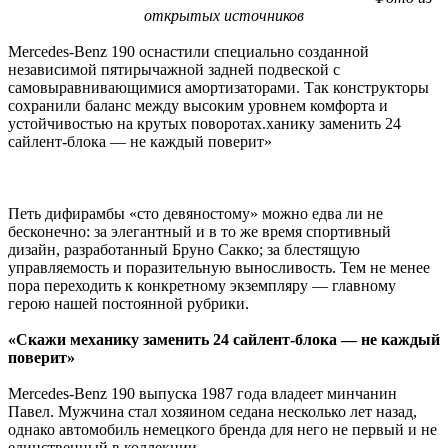
открытых источников
Mercedes-Benz 190 оснастили специально созданной
независимой пятирычажной задней подвеской с
самовыравнивающимися амортизаторами. Так конструкторы
сохранили баланс между высоким уровнем комфорта и
устойчивостью на крутых поворотах.ханику заменить 24
сайлент-блока — не каждый поверит»
Петь дифирамбы «сто девяностому» можно едва ли не
бесконечно: за элегантный и в то же время спортивный
дизайн, разработанный Бруно Сакко; за блестящую
управляемость и поразительную выносливость. Тем не менее
пора переходить к конкретному экземпляру — главному
герою нашей постоянной рубрики.
«Скажи механику заменить 24 сайлент-блока — не каждый
поверит»
Mercedes-Benz 190 выпуска 1987 года владеет минчанин
Павел. Мужчина стал хозяином седана несколько лет назад,
однако автомобиль немецкого бренда для него не первый и не
единственный в коллекции.