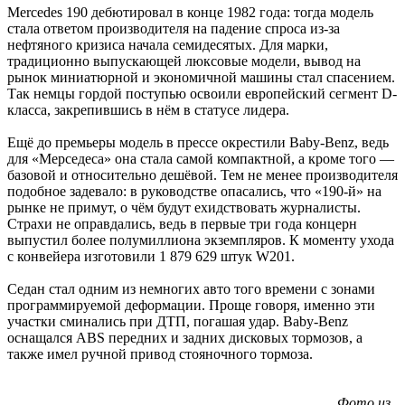
Mercedes 190 дебютировал в конце 1982 года: тогда модель
стала ответом производителя на падение спроса из-за
нефтяного кризиса начала семидесятых. Для марки,
традиционно выпускающей люксовые модели, вывод на
рынок миниатюрной и экономичной машины стал спасением.
Так немцы гордой поступью освоили европейский сегмент D-
класса, закрепившись в нём в статусе лидера.
Ещё до премьеры модель в прессе окрестили Baby-Benz, ведь
для «Мерседеса» она стала самой компактной, а кроме того —
базовой и относительно дешёвой. Тем не менее производителя
подобное задевало: в руководстве опасались, что «190-й» на
рынке не примут, о чём будут ехидствовать журналисты.
Страхи не оправдались, ведь в первые три года концерн
выпустил более полумиллиона экземпляров. К моменту ухода
с конвейера изготовили 1 879 629 штук W201.
Седан стал одним из немногих авто того времени с зонами
программируемой деформации. Проще говоря, именно эти
участки сминались при ДТП, погашая удар. Baby-Benz
оснащался ABS передних и задних дисковых тормозов, а
также имел ручной привод стояночного тормоза.
Фото из