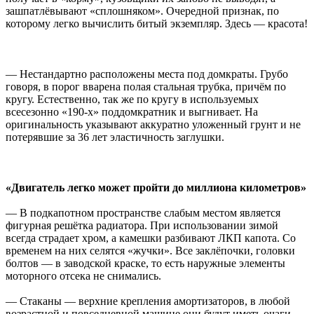
зашпатлёвывают «сплошняком». Очередной признак, по
которому легко вычислить битый экземпляр. Здесь — красота!
— Нестандартно расположены места под домкраты. Грубо
говоря, в порог вварена полая стальная трубка, причём по
кругу. Естественно, так же по кругу в используемых
всесезонно «190-х» поддомкратник и выгнивает. На
оригинальность указывают аккуратно уложенный грунт и не
потерявшие за 36 лет эластичность заглушки.
«Двигатель легко может пройти до миллиона километров»
— В подкапотном пространстве слабым местом является
фигурная решётка радиатора. При использовании зимой
всегда страдает хром, а камешки разбивают ЛКП капота. Со
временем на них селятся «жучки». Все заклёпочки, головки
болтов — в заводской краске, то есть наружные элементы
моторного отсека не снимались.
— Стаканы — верхние крепления амортизаторов, в любой
возрастной и повседневной машине они будут иметь очаги