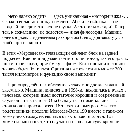
— Чего далеко ходить — здесь уникальная «многорычажка»…
Скажи сейчас механику поменять 24 сайлент-блока — не
каждый поверит, что это не шутка. А это только сзади! Теперь
так, к сожалению, не делается — иная философия. Машина
очень юркая, с идеальным разворотом благодаря завалу угла
колёс при вывороте.
В этих «Мерседесах» плавающий сайлент-блок на задней
подвеске. Как он придуман почти сто лет назад, так его до сих
пор и производят, причём куча фирм. Если поставить копию,
то авто будет болтаться. Оригинал же отслужить может 200
тысяч километров и функцию свою выполнит.
— При определённых обстоятельствах мне достался данный
экземпляр. Машина привезена в 1998-м, находилась в руках у
человека, который имел достаточно хороший и современный
служебный транспорт. Она была у него номинально — за
столько лет проехал всего 16 тысяч километров. Уже его
родственники продали Mercedes-Benz 190 вместе с гаражом
моему знакомому, избавляясь от авто, как от хлама. Тот
моментально понял, что случайно нашёл капсулу времени.