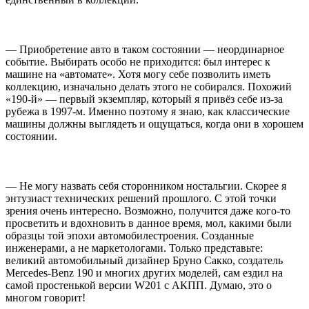
— Приобретение авто в таком состоянии — неординарное
событие. Выбирать особо не приходится: был интерес к
машине на «автомате». Хотя могу себе позволить иметь
коллекцию, изначально делать этого не собирался. Похожий
«190-й» — первый экземпляр, который я привёз себе из-за
рубежа в 1997-м. Именно поэтому я знаю, как классические
машины должны выглядеть и ощущаться, когда они в хорошем
состоянии.
— Не могу назвать себя сторонником ностальгии. Скорее я
энтузиаст технических решений прошлого. С этой точки
зрения очень интересно. Возможно, получится даже кого-то
просветить и вдохновить в данное время, мол, какими были
образцы той эпохи автомобилестроения. Созданные
инженерами, а не маркетологами. Только представьте:
великий автомобильный дизайнер Бруно Сакко, создатель
Mercedes-Benz 190 и многих других моделей, сам ездил на
самой простенькой версии W201 c АКПП. Думаю, это о
многом говорит!