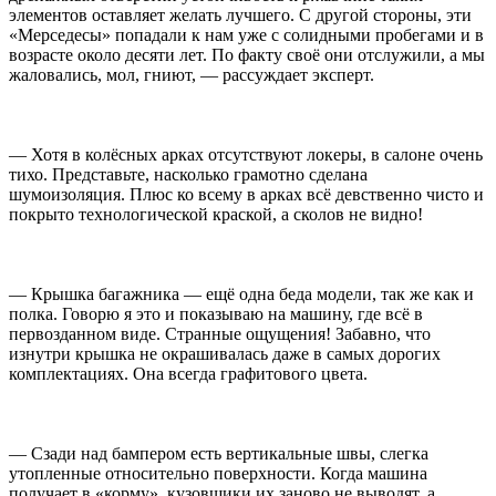
элементов оставляет желать лучшего. С другой стороны, эти
«Мерседесы» попадали к нам уже с солидными пробегами и в
возрасте около десяти лет. По факту своё они отслужили, а мы
жаловались, мол, гниют, — рассуждает эксперт.
— Хотя в колёсных арках отсутствуют локеры, в салоне очень
тихо. Представьте, насколько грамотно сделана
шумоизоляция. Плюс ко всему в арках всё девственно чисто и
покрыто технологической краской, а сколов не видно!
— Крышка багажника — ещё одна беда модели, так же как и
полка. Говорю я это и показываю на машину, где всё в
первозданном виде. Странные ощущения! Забавно, что
изнутри крышка не окрашивалась даже в самых дорогих
комплектациях. Она всегда графитового цвета.
— Сзади над бампером есть вертикальные швы, слегка
утопленные относительно поверхности. Когда машина
получает в «корму», кузовщики их заново не выводят, а