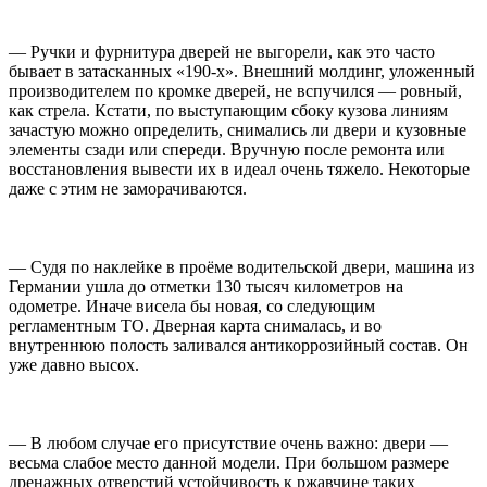
— Ручки и фурнитура дверей не выгорели, как это часто
бывает в затасканных «190-х». Внешний молдинг, уложенный
производителем по кромке дверей, не вспучился — ровный,
как стрела. Кстати, по выступающим сбоку кузова линиям
зачастую можно определить, снимались ли двери и кузовные
элементы сзади или спереди. Вручную после ремонта или
восстановления вывести их в идеал очень тяжело. Некоторые
даже с этим не заморачиваются.
— Судя по наклейке в проёме водительской двери, машина из
Германии ушла до отметки 130 тысяч километров на
одометре. Иначе висела бы новая, со следующим
регламентным ТО. Дверная карта снималась, и во
внутреннюю полость заливался антикоррозийный состав. Он
уже давно высох.
— В любом случае его присутствие очень важно: двери —
весьма слабое место данной модели. При большом размере
дренажных отверстий устойчивость к ржавчине таких