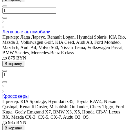
Легковые автомобили
Пример: Лада Ларгус, Renault Logan, Hyundai Solaris, KIA Rio,
Mazda 3, Volkswagen Golf, KIA Ceed, Audi A3, Ford Mondeo,
Mazda 6, Audi A4, Volvo S60, Nissan Teana, Volkswagen Passat,
BMW 5 series, Mercedes-Benz E class
до 875 BYN
В корзину
Кроссоверы
Пример: KIA Sportage, Hyundai ix35, Toyota RAV4, Nissan
Qashqai, Renault Duster, Mitsubishi Outlander, Chery Tiggo, Ford
Kuga, Geely Emgrand X7, BMW X3, X5, Honda CR-V, Lexus
RX, Mazda CX-3, CX-5, CX-7, Audu Q3, Q5.
до 985 BYN
В корзину