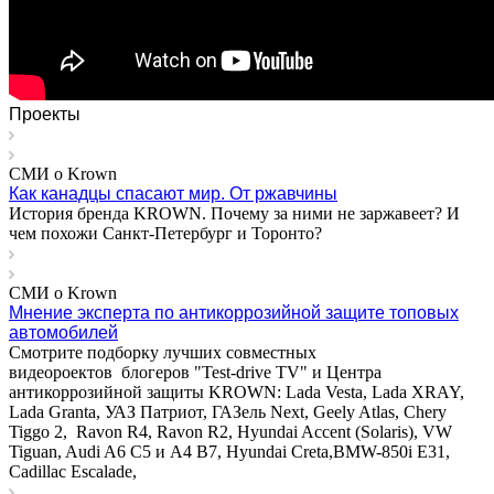
Проекты
СМИ о Krown
Как канадцы спасают мир. От ржавчины
История бренда KROWN. Почему за ними не заржавеет? И
чем похожи Санкт-Петербург и Торонто?
СМИ о Krown
Мнение эксперта по антикоррозийной защите топовых
автомобилей
Cмотрите подборку лучших совместных
видеороектов блогеров "Test-drive TV" и Центра
антикоррозийной защиты KROWN: Lada Vesta, Lada XRAY,
Lada Granta, УАЗ Патриот, ГАЗель Next, Geely Atlas, Chery
Tiggo 2, Ravon R4, Ravon R2, Hyundai Accent (Solaris), VW
Tiguan, Audi A6 C5 и A4 B7, Hyundai Creta,BMW-850i E31,
Cadillac Escalade,